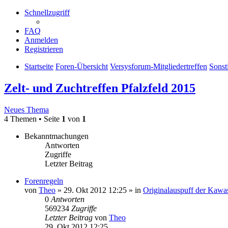
Schnellzugriff
FAQ
Anmelden
Registrieren
Startseite
Foren-Übersicht
Versysforum-Mitgliedertreffen
Sonst
Zelt- und Zuchtreffen Pfalzfeld 2015
Neues Thema
4 Themen • Seite
1
von
1
Bekanntmachungen
Antworten
Zugriffe
Letzter Beitrag
Forenregeln
von
Theo
» 29. Okt 2012 12:25 » in
Originalauspuff der Kawa
0
Antworten
569234
Zugriffe
Letzter Beitrag
von
Theo
29. Okt 2012 12:25