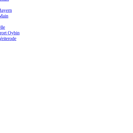
Bayern
Main
lle
rort Oybin
eiterode