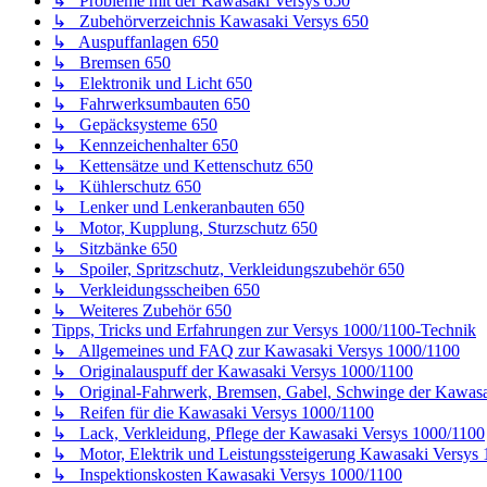
↳ Probleme mit der Kawasaki Versys 650
↳ Zubehörverzeichnis Kawasaki Versys 650
↳ Auspuffanlagen 650
↳ Bremsen 650
↳ Elektronik und Licht 650
↳ Fahrwerksumbauten 650
↳ Gepäcksysteme 650
↳ Kennzeichenhalter 650
↳ Kettensätze und Kettenschutz 650
↳ Kühlerschutz 650
↳ Lenker und Lenkeranbauten 650
↳ Motor, Kupplung, Sturzschutz 650
↳ Sitzbänke 650
↳ Spoiler, Spritzschutz, Verkleidungszubehör 650
↳ Verkleidungsscheiben 650
↳ Weiteres Zubehör 650
Tipps, Tricks und Erfahrungen zur Versys 1000/1100-Technik
↳ Allgemeines und FAQ zur Kawasaki Versys 1000/1100
↳ Originalauspuff der Kawasaki Versys 1000/1100
↳ Original-Fahrwerk, Bremsen, Gabel, Schwinge der Kawasa
↳ Reifen für die Kawasaki Versys 1000/1100
↳ Lack, Verkleidung, Pflege der Kawasaki Versys 1000/1100
↳ Motor, Elektrik und Leistungssteigerung Kawasaki Versys
↳ Inspektionskosten Kawasaki Versys 1000/1100