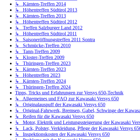
↳ Kärnten-Treffen 2014
↳ Höhentreffen Südtirol 2013
↳ Kärnten-Treffen 2013
↳ Höhentreffen Südtirol 2012
↳ Treffen Salzburger Land 2012
↳ Höhentreffen Südtirol 2011
↳ Saisoneröffnungstreffen 2011 Sontra
↳ Schmücke-Treffen 2010
↳ Tann-Treffen 2009
↳ Kloster-Treffen 2009
↳ Thüringen-Treffen 2023
↳ Kärnten-Treffen 2023
↳ Höhentreffen 2023
↳ Kärnten-Treffen 2024
↳ Thüringen-Treffen 2024
Tipps, Tricks und Erfahrungen zur Versys 650-Technik
↳ Allgemeines und FAQ zur Kawasaki Versys 650
↳ Originalauspuff der Kawasaki Versys 650
↳ Original-Fahrwerk, Bremsen, Gabel, Schwinge der Kawasa
↳ Reifen für die Kawasaki Versys 650
↳ Motor, Elektrik und Leistungssteigerung der Kawasaki Ver
↳ Lack, Polster, Verkleidung, Pflege der Kawasaki Versys 65
↳ Inspektionskosten der Kawasaki Versys 650