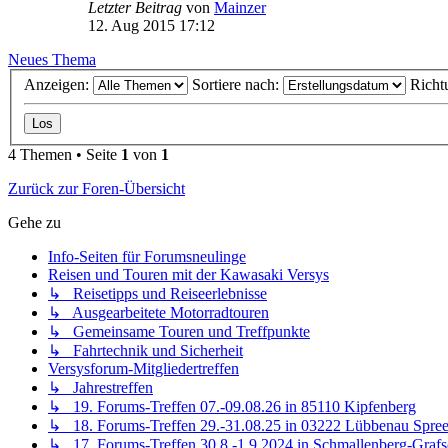
Letzter Beitrag
von
Mainzer
12. Aug 2015 17:12
Neues Thema
Anzeigen:
Sortiere nach:
Richt
4 Themen • Seite
1
von
1
Zurück zur Foren-Übersicht
Gehe zu
Info-Seiten für Forumsneulinge
Reisen und Touren mit der Kawasaki Versys
↳ Reisetipps und Reiseerlebnisse
↳ Ausgearbeitete Motorradtouren
↳ Gemeinsame Touren und Treffpunkte
↳ Fahrtechnik und Sicherheit
Versysforum-Mitgliedertreffen
↳ Jahrestreffen
↳ 19. Forums-Treffen 07.-09.08.26 in 85110 Kipfenberg
↳ 18. Forums-Treffen 29.-31.08.25 in 03222 Lübbenau Spre
↳ 17. Forums-Treffen 30.8.-1.9.2024 in Schmallenberg-Grafs