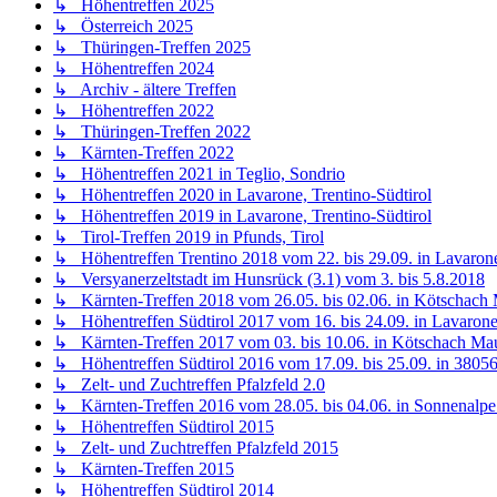
↳ Höhentreffen 2025
↳ Österreich 2025
↳ Thüringen-Treffen 2025
↳ Höhentreffen 2024
↳ Archiv - ältere Treffen
↳ Höhentreffen 2022
↳ Thüringen-Treffen 2022
↳ Kärnten-Treffen 2022
↳ Höhentreffen 2021 in Teglio, Sondrio
↳ Höhentreffen 2020 in Lavarone, Trentino-Südtirol
↳ Höhentreffen 2019 in Lavarone, Trentino-Südtirol
↳ Tirol-Treffen 2019 in Pfunds, Tirol
↳ Höhentreffen Trentino 2018 vom 22. bis 29.09. in Lavarone
↳ Versyanerzeltstadt im Hunsrück (3.1) vom 3. bis 5.8.2018
↳ Kärnten-Treffen 2018 vom 26.05. bis 02.06. in Kötschach
↳ Höhentreffen Südtirol 2017 vom 16. bis 24.09. in Lavarone,
↳ Kärnten-Treffen 2017 vom 03. bis 10.06. in Kötschach Ma
↳ Höhentreffen Südtirol 2016 vom 17.09. bis 25.09. in 38056 
↳ Zelt- und Zuchtreffen Pfalzfeld 2.0
↳ Kärnten-Treffen 2016 vom 28.05. bis 04.06. in Sonnenalpe
↳ Höhentreffen Südtirol 2015
↳ Zelt- und Zuchtreffen Pfalzfeld 2015
↳ Kärnten-Treffen 2015
↳ Höhentreffen Südtirol 2014