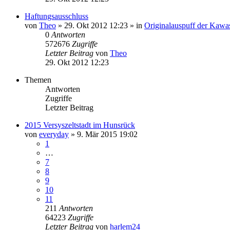
Haftungsausschluss
von
Theo
» 29. Okt 2012 12:23 » in
Originalauspuff der Kawa
0
Antworten
572676
Zugriffe
Letzter Beitrag
von
Theo
29. Okt 2012 12:23
Themen
Antworten
Zugriffe
Letzter Beitrag
2015 Versyszeltstadt im Hunsrück
von
everyday
» 9. Mär 2015 19:02
1
…
7
8
9
10
11
211
Antworten
64223
Zugriffe
Letzter Beitrag
von
harlem24