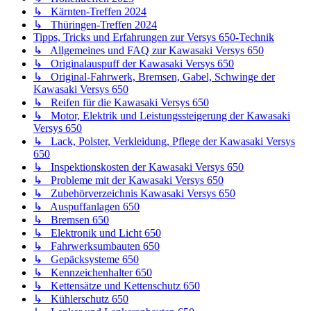
↳ Kärnten-Treffen 2024
↳ Thüringen-Treffen 2024
Tipps, Tricks und Erfahrungen zur Versys 650-Technik
↳ Allgemeines und FAQ zur Kawasaki Versys 650
↳ Originalauspuff der Kawasaki Versys 650
↳ Original-Fahrwerk, Bremsen, Gabel, Schwinge der
Kawasaki Versys 650
↳ Reifen für die Kawasaki Versys 650
↳ Motor, Elektrik und Leistungssteigerung der Kawasaki
Versys 650
↳ Lack, Polster, Verkleidung, Pflege der Kawasaki Versys
650
↳ Inspektionskosten der Kawasaki Versys 650
↳ Probleme mit der Kawasaki Versys 650
↳ Zubehörverzeichnis Kawasaki Versys 650
↳ Auspuffanlagen 650
↳ Bremsen 650
↳ Elektronik und Licht 650
↳ Fahrwerksumbauten 650
↳ Gepäcksysteme 650
↳ Kennzeichenhalter 650
↳ Kettensätze und Kettenschutz 650
↳ Kühlerschutz 650