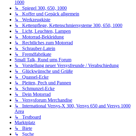
1000
↳ Spiegel 300, 650, 1000
↳ Koffer und Gepäck allgemein
↳ Werkzeugkiste
↳ Kettenpflege, Kettenschmiersysteme 300, 650, 1000
↳ Licht, Leuchten, Lampen
↳ Motorrad-Bekleidung
↳ Rechtliches zum Motorrad
↳ Schrauber-Latein
↳ Fremdfabrikate
Small Talk, Rund ums Forum
↳ Vorstellung neuer Versysfreunde / Verabschiedung
↳ Glückwünsche und Grüße
↳ Quassel-Ecke
↳ Pleiten, Pech und Pannen
↳ Schmunzel-Ecke
↳ Dein Motorrad
↳ Versysforum Merchandise
↳ International Versys-X 300, Versys 650 and Versys 1000
Area
↳ Testboard
Marktplatz
↳ Biete
↳ Suche