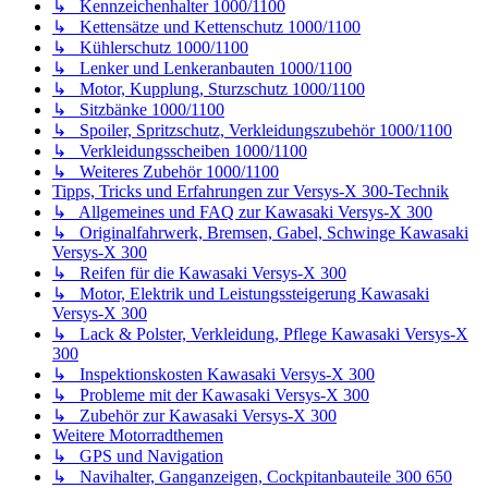
↳ Kennzeichenhalter 1000/1100
↳ Kettensätze und Kettenschutz 1000/1100
↳ Kühlerschutz 1000/1100
↳ Lenker und Lenkeranbauten 1000/1100
↳ Motor, Kupplung, Sturzschutz 1000/1100
↳ Sitzbänke 1000/1100
↳ Spoiler, Spritzschutz, Verkleidungszubehör 1000/1100
↳ Verkleidungsscheiben 1000/1100
↳ Weiteres Zubehör 1000/1100
Tipps, Tricks und Erfahrungen zur Versys-X 300-Technik
↳ Allgemeines und FAQ zur Kawasaki Versys-X 300
↳ Originalfahrwerk, Bremsen, Gabel, Schwinge Kawasaki
Versys-X 300
↳ Reifen für die Kawasaki Versys-X 300
↳ Motor, Elektrik und Leistungssteigerung Kawasaki
Versys-X 300
↳ Lack & Polster, Verkleidung, Pflege Kawasaki Versys-X
300
↳ Inspektionskosten Kawasaki Versys-X 300
↳ Probleme mit der Kawasaki Versys-X 300
↳ Zubehör zur Kawasaki Versys-X 300
Weitere Motorradthemen
↳ GPS und Navigation
↳ Navihalter, Ganganzeigen, Cockpitanbauteile 300 650