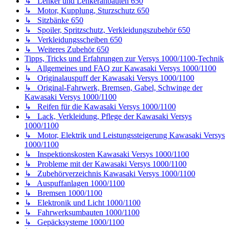
↳ Lenker und Lenkeranbauten 650
↳ Motor, Kupplung, Sturzschutz 650
↳ Sitzbänke 650
↳ Spoiler, Spritzschutz, Verkleidungszubehör 650
↳ Verkleidungsscheiben 650
↳ Weiteres Zubehör 650
Tipps, Tricks und Erfahrungen zur Versys 1000/1100-Technik
↳ Allgemeines und FAQ zur Kawasaki Versys 1000/1100
↳ Originalauspuff der Kawasaki Versys 1000/1100
↳ Original-Fahrwerk, Bremsen, Gabel, Schwinge der
Kawasaki Versys 1000/1100
↳ Reifen für die Kawasaki Versys 1000/1100
↳ Lack, Verkleidung, Pflege der Kawasaki Versys
1000/1100
↳ Motor, Elektrik und Leistungssteigerung Kawasaki Versys
1000/1100
↳ Inspektionskosten Kawasaki Versys 1000/1100
↳ Probleme mit der Kawasaki Versys 1000/1100
↳ Zubehörverzeichnis Kawasaki Versys 1000/1100
↳ Auspuffanlagen 1000/1100
↳ Bremsen 1000/1100
↳ Elektronik und Licht 1000/1100
↳ Fahrwerksumbauten 1000/1100
↳ Gepäcksysteme 1000/1100