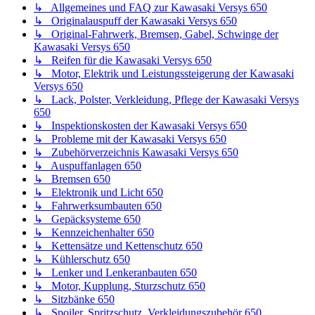
↳ Allgemeines und FAQ zur Kawasaki Versys 650
↳ Originalauspuff der Kawasaki Versys 650
↳ Original-Fahrwerk, Bremsen, Gabel, Schwinge der
Kawasaki Versys 650
↳ Reifen für die Kawasaki Versys 650
↳ Motor, Elektrik und Leistungssteigerung der Kawasaki
Versys 650
↳ Lack, Polster, Verkleidung, Pflege der Kawasaki Versys
650
↳ Inspektionskosten der Kawasaki Versys 650
↳ Probleme mit der Kawasaki Versys 650
↳ Zubehörverzeichnis Kawasaki Versys 650
↳ Auspuffanlagen 650
↳ Bremsen 650
↳ Elektronik und Licht 650
↳ Fahrwerksumbauten 650
↳ Gepäcksysteme 650
↳ Kennzeichenhalter 650
↳ Kettensätze und Kettenschutz 650
↳ Kühlerschutz 650
↳ Lenker und Lenkeranbauten 650
↳ Motor, Kupplung, Sturzschutz 650
↳ Sitzbänke 650
↳ Spoiler, Spritzschutz, Verkleidungszubehör 650