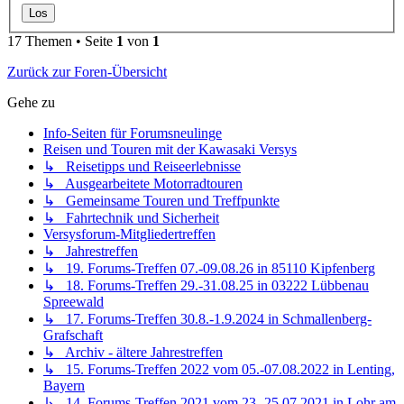
17 Themen • Seite
1
von
1
Zurück zur Foren-Übersicht
Gehe zu
Info-Seiten für Forumsneulinge
Reisen und Touren mit der Kawasaki Versys
↳ Reisetipps und Reiseerlebnisse
↳ Ausgearbeitete Motorradtouren
↳ Gemeinsame Touren und Treffpunkte
↳ Fahrtechnik und Sicherheit
Versysforum-Mitgliedertreffen
↳ Jahrestreffen
↳ 19. Forums-Treffen 07.-09.08.26 in 85110 Kipfenberg
↳ 18. Forums-Treffen 29.-31.08.25 in 03222 Lübbenau
Spreewald
↳ 17. Forums-Treffen 30.8.-1.9.2024 in Schmallenberg-
Grafschaft
↳ Archiv - ältere Jahrestreffen
↳ 15. Forums-Treffen 2022 vom 05.-07.08.2022 in Lenting,
Bayern
↳ 14. Forums-Treffen 2021 vom 23.-25.07.2021 in Lohr am