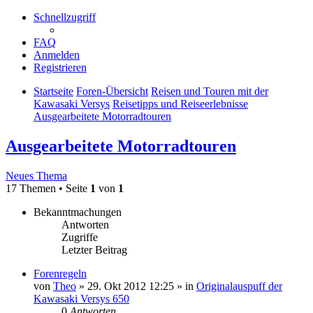
Schnellzugriff
FAQ
Anmelden
Registrieren
Startseite
Foren-Übersicht
Reisen und Touren mit der
Kawasaki Versys
Reisetipps und Reiseerlebnisse
Ausgearbeitete Motorradtouren
Ausgearbeitete Motorradtouren
Neues Thema
17 Themen • Seite
1
von
1
Bekanntmachungen
Antworten
Zugriffe
Letzter Beitrag
Forenregeln
von
Theo
» 29. Okt 2012 12:25 » in
Originalauspuff der
Kawasaki Versys 650
0
Antworten