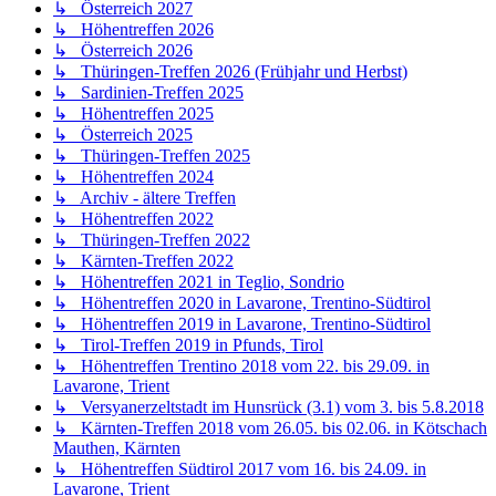
↳ Höhentreffen Trentino 2018 vom 22. bis 29.09. in
Lavarone, Trient
↳ Versyanerzeltstadt im Hunsrück (3.1) vom 3. bis 5.8.2018
↳ Kärnten-Treffen 2018 vom 26.05. bis 02.06. in Kötschach
Mauthen, Kärnten
↳ Höhentreffen Südtirol 2017 vom 16. bis 24.09. in
Lavarone, Trient
↳ Kärnten-Treffen 2017 vom 03. bis 10.06. in Kötschach
Mauthen, Kärnten
↳ Höhentreffen Südtirol 2016 vom 17.09. bis 25.09. in
38056 Levico Terme, Italia
↳ Zelt- und Zuchtreffen Pfalzfeld 2.0
↳ Kärnten-Treffen 2016 vom 28.05. bis 04.06. in
Sonnenalpe Nassfeld, Kärnten
↳ Höhentreffen Südtirol 2015
↳ Zelt- und Zuchtreffen Pfalzfeld 2015
↳ Kärnten-Treffen 2015
↳ Höhentreffen Südtirol 2014
↳ Kärnten-Treffen 2014
↳ Höhentreffen Südtirol 2013
↳ Kärnten-Treffen 2013
↳ Höhentreffen Südtirol 2012
↳ Treffen Salzburger Land 2012
↳ Höhentreffen Südtirol 2011