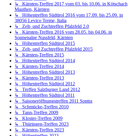
↳ Saisoneröffnungstreffen 2011 Sontra
↳ Schmücke-Treffen 2010
↳ Tann-Treffen 2009
↳ Kloster-Treffen 2009
↳ Thüringen-Treffen 2023
↳ Kärnten-Treffen 2023
↳ Höhentreffen 2023
↳ Kärnten-Treffen 2024
↳ Thüringen-Treffen 2024
Tipps, Tricks und Erfahrungen zur Versys 650-Technik
↳ Allgemeines und FAQ zur Kawasaki Versys 650
↳ Originalauspuff der Kawasaki Versys 650
↳ Original-Fahrwerk, Bremsen, Gabel, Schwinge der
Kawasaki Versys 650
↳ Reifen für die Kawasaki Versys 650
↳ Motor, Elektrik und Leistungssteigerung der Kawasaki
Versys 650
↳ Lack, Polster, Verkleidung, Pflege der Kawasaki Versys
650
↳ Inspektionskosten der Kawasaki Versys 650
↳ Probleme mit der Kawasaki Versys 650
↳ Zubehörverzeichnis Kawasaki Versys 650
↳ Auspuffanlagen 650
↳ Bremsen 650