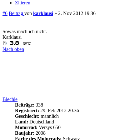
#6
Beitrag
von
karklausi
»
2. Nov 2012 19:36
Sowas mach ich nicht.
Karklausi
Nach oben
Blechle
Beiträge:
338
Registriert:
29. Feb 2012 20:36
Geschlecht:
männlich
Land:
Deutschland
Motorrad:
Versys 650
Baujahr:
2008
Farbe des Motorrads:
Schwarz
zurückgelegte Kilometer:
21000
Wohnort:
Ostallgäu
Re: Versys 650 Ganganzeige im Tacho
Zitieren