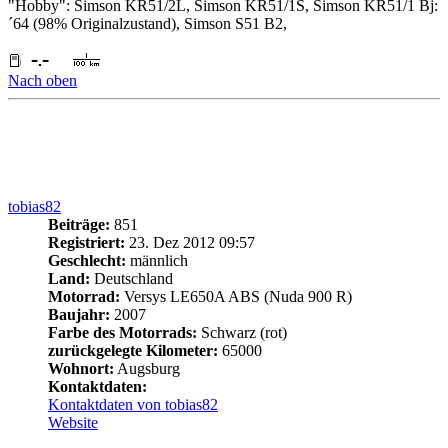
Farbe des Motorrads:
Schwarz (rot)
zurückgelegte Kilometer:
65000
Wohnort:
Augsburg
Kontaktdaten:
Kontaktdaten von tobias82
Website
Re: Versys 650 Ganganzeige im Tacho
Zitieren
#11
Beitrag
von
tobias82
»
12. Feb 2015 11:43
He-Ming hat geschrieben:
Jedoch würde mich vorab
interessieren was mich der ganze Spass insgesamt
kostet
versyst hat geschrieben:
Bei Interesse bitte eine
PN
schicken.
Zuletzt geändert von
tobias82
am 12. Feb 2015 11:43, insgesamt 1-
mal geändert.
Manchmal ertappe ich mich dabei, wie ich mit mir selbst spreche.
Und dann lachen wir beide.