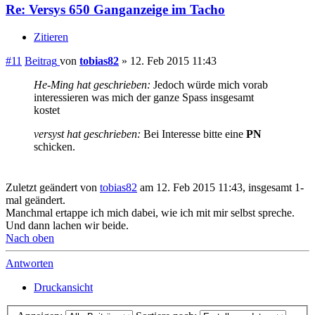
Nach oben
Antworten
Druckansicht
Anzeigen:
Sortiere nach:
Richtung:
11 Beiträge • Seite
1
von
1
Zurück zu „Motor, Elektrik und Leistungssteigerung der Kawasaki
Versys 650“
Gehe zu
Info-Seiten für Forumsneulinge
Reisen und Touren mit der Kawasaki Versys
↳ Reisetipps und Reiseerlebnisse
↳ Ausgearbeitete Motorradtouren
↳ Gemeinsame Touren und Treffpunkte
↳ Fahrtechnik und Sicherheit
Versysforum-Mitgliedertreffen