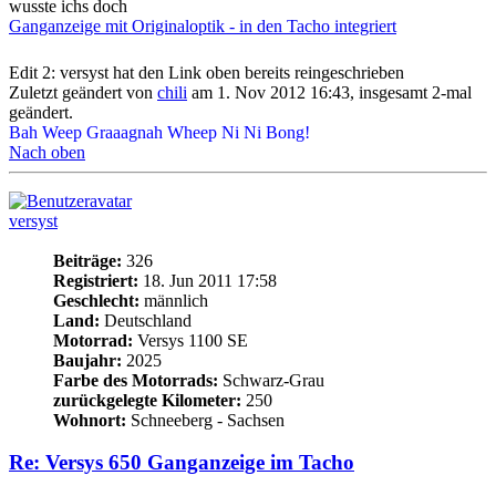
Ganganzeige mit Originaloptik - in den Tacho integriert
Edit 2: versyst hat den Link oben bereits reingeschrieben
Zuletzt geändert von
chili
am 1. Nov 2012 16:43, insgesamt 2-mal
geändert.
Bah Weep Graaagnah Wheep Ni Ni Bong!
Nach oben
versyst
Beiträge:
326
Registriert:
18. Jun 2011 17:58
Geschlecht:
männlich
Land:
Deutschland
Motorrad:
Versys 1100 SE
Baujahr:
2025
Farbe des Motorrads:
Schwarz-Grau
zurückgelegte Kilometer:
250
Wohnort:
Schneeberg - Sachsen
Re: Versys 650 Ganganzeige im Tacho
Zitieren