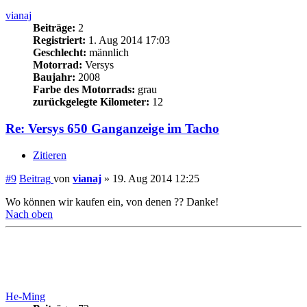
Zitieren
#9
Beitrag
von
vianaj
»
19. Aug 2014 12:25
Wo können wir kaufen ein, von denen ?? Danke!
Nach oben
He-Ming
Beiträge:
73
Registriert:
29. Okt 2014 11:16
Geschlecht:
männlich
Land:
Deutschland
Motorrad:
Versys 1000
Baujahr:
2012
Farbe des Motorrads:
Grün
zurückgelegte Kilometer:
10
Wohnort:
48151 Münster
Re: Versys 650 Ganganzeige im Tacho
Zitieren