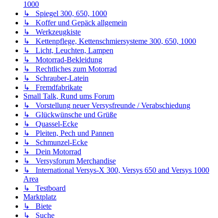
↳ Versysforum Merchandise
↳ International Versys-X 300, Versys 650 and Versys 1000
Area
↳ Testboard
Marktplatz
↳ Biete
↳ Suche
↳ Infos von gewerbetreibenden Mitgliedern
Startseite
Foren-Übersicht
Alle Zeiten sind
UTC+02:00
Alle Cookies löschen
Datenschutzrichtlinie
Impressum
Style developer by
support forum tricolor
,
Powered by
phpBB
®
Forum Software © phpBB Limited
Deutsche Übersetzung durch
phpBB.de