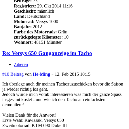
#10
Beitrag
von
He-Ming
»
12. Feb 2015 10:15
Ich überlege auch dir meinen Tachozuzuschicken bevor die Saison
ja wieder richtig los geht.
Jedoch würde mich vorab interessieren was mich der ganze Spass
insgesamt kostet - und wie ich den Tacho am einfachsten
demontiere!
Vielen Dank für die Antwort!
Erste Wahl: Kawasaki Versys 650
Zweitmotorrad: KTM 690 Duke III
"Hobby": Simson KR51/2L, Simson KR51/1S, Simson KR51/1 Bj:
´64 (98% Originalzustand), Simson S51 B2,
Nach oben
tobias82
Beiträge:
851
Registriert:
23. Dez 2012 09:57
Geschlecht:
männlich
Land:
Deutschland
Motorrad:
Versys LE650A ABS (Nuda 900 R)
Baujahr:
2007