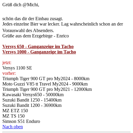
jetzt:
Versys 1100 SE
vorher:
Triumph Tiger 900 GT pro My2024 - 8000km
Moto Guzzi V85 tt Travel My2024 - 9000km
Triumph Tiger 900 GT pro My2021 - 12000km
Kawasaki Versys650 - 50000km
Suzuki Bandit 1250 - 15400km
Suzuki Bandit 1200 - 36900km
MZ ETZ 150
MZ TS 150
Simson S51 Enduro
Nach oben
vianaj
Beiträge:
2
Registriert:
1. Aug 2014 17:03
Geschlecht:
männlich
Motorrad:
Versys
Baujahr:
2008
Farbe des Motorrads:
grau
zurückgelegte Kilometer:
12
Re: Versys 650 Ganganzeige im Tacho