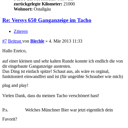
#7
Beitrag
von
Blechle
»
4. Mär 2013 11:33
Hallo Enrico,
auf einer kleinen und sehr kalten Runde konnte ich endlich die von
dir eingebaute Ganganzeige austesten.
Das Ding ist einfach spitze! Schaut aus, als wäre es orginal,
funktioniert einwandfrei und ist (für ungeübte Schrauber wie mich)
plug and play!
Vielen Dank, dass du meinen Tacho verschönert hast!
P.s.
Welches Münchner Bier war jetzt eigentlich dein
Favorit?
Gruß Blechle / Michi
(der nicht mehr nach dem 7. Gang sucht)
Die ersten 40 Jahre der Kindheit sind immer am schlimmsten!
Nach oben
versyst
Beiträge:
326