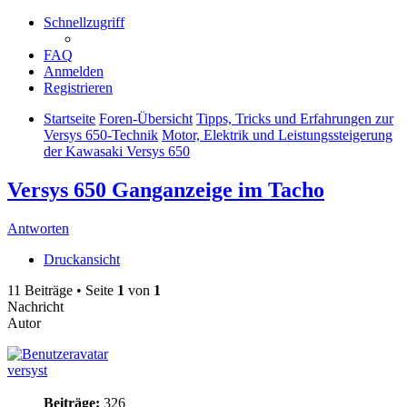
Schnellzugriff
FAQ
Anmelden
Registrieren
Startseite
Foren-Übersicht
Tipps, Tricks und Erfahrungen zur
Versys 650-Technik
Motor, Elektrik und Leistungssteigerung
der Kawasaki Versys 650
Versys 650 Ganganzeige im Tacho
Antworten
Druckansicht
11 Beiträge • Seite
1
von
1
Nachricht
Autor
versyst
Beiträge:
326