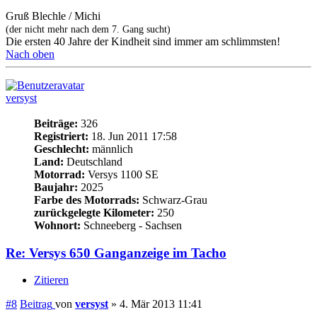
Registriert:
18. Jun 2011 17:58
Geschlecht:
männlich
Land:
Deutschland
Motorrad:
Versys 1100 SE
Baujahr:
2025
Farbe des Motorrads:
Schwarz-Grau
zurückgelegte Kilometer:
250
Wohnort:
Schneeberg - Sachsen
Re: Versys 650 Ganganzeige im Tacho
Zitieren
#8
Beitrag
von
versyst
»
4. Mär 2013 11:41
Grüß dich @Michi,
schön das dir der Einbau zusagt.
Jedes einzelne Bier war lecker. Lag wahrscheinlich schon an der
Vorauswahl des Absenders.
Grüße aus dem Erzgebirge - Enrico
Versys 650 - Ganganzeige im Tacho
Versys 1000 - Ganganzeige im Tacho