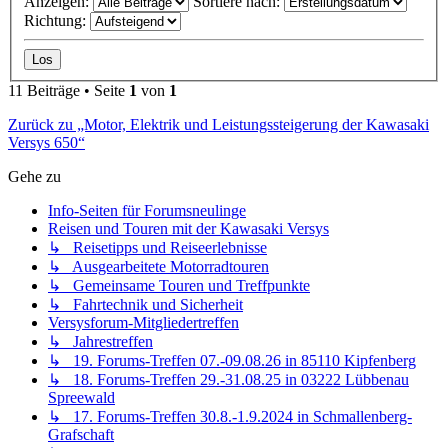
↳ Jahrestreffen
↳ 19. Forums-Treffen 07.-09.08.26 in 85110 Kipfenberg
↳ 18. Forums-Treffen 29.-31.08.25 in 03222 Lübbenau
Spreewald
↳ 17. Forums-Treffen 30.8.-1.9.2024 in Schmallenberg-
Grafschaft
↳ Archiv - ältere Jahrestreffen
↳ 15. Forums-Treffen 2022 vom 05.-07.08.2022 in Lenting,
Bayern
↳ 14. Forums-Treffen 2021 vom 23.-25.07.2021 in Lohr am
Main
↳ 13. Forums-Treffen 2020 vom 31.07.-02.08.2020 in
Gotha
↳ 12. Forums-Treffen 2019 vom 23.-25.08.2019 in 49324
Melle
↳ 11. Forums-Treffen 2018 vom 17.-19.08.2018 in 02797
Kurort Oybin
↳ 10. Forums-Treffen 2017 vom 24.-27.08. in 36179 Bebra
Weiterode
↳ 9. Forums-Treffen 2016 vom 26.-28.08. in 54634 Bitburg
↳ 8. Forums-Treffen 2015
↳ 7. Forums-Treffen 2014
↳ 6. Forums-Treffen 2013
↳ 5. Forums-Treffen 2012