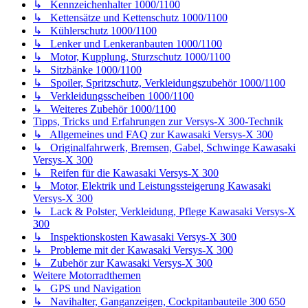
300
↳ Inspektionskosten Kawasaki Versys-X 300
↳ Probleme mit der Kawasaki Versys-X 300
↳ Zubehör zur Kawasaki Versys-X 300
Weitere Motorradthemen
↳ GPS und Navigation
↳ Navihalter, Ganganzeigen, Cockpitanbauteile 300 650
1000
↳ Spiegel 300, 650, 1000
↳ Koffer und Gepäck allgemein
↳ Werkzeugkiste
↳ Kettenpflege, Kettenschmiersysteme 300, 650, 1000
↳ Licht, Leuchten, Lampen
↳ Motorrad-Bekleidung
↳ Rechtliches zum Motorrad
↳ Schrauber-Latein
↳ Fremdfabrikate
Small Talk, Rund ums Forum
↳ Vorstellung neuer Versysfreunde / Verabschiedung
↳ Glückwünsche und Grüße
↳ Quassel-Ecke
↳ Pleiten, Pech und Pannen
↳ Schmunzel-Ecke
↳ Dein Motorrad