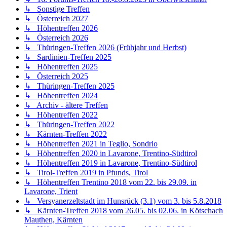
Sonnenalpe Nassfeld, Kärnten
↳ Höhentreffen Südtirol 2015
↳ Zelt- und Zuchtreffen Pfalzfeld 2015
↳ Kärnten-Treffen 2015
↳ Höhentreffen Südtirol 2014
↳ Kärnten-Treffen 2014
↳ Höhentreffen Südtirol 2013
↳ Kärnten-Treffen 2013
↳ Höhentreffen Südtirol 2012
↳ Treffen Salzburger Land 2012
↳ Höhentreffen Südtirol 2011
↳ Saisoneröffnungstreffen 2011 Sontra
↳ Schmücke-Treffen 2010
↳ Tann-Treffen 2009
↳ Kloster-Treffen 2009
↳ Thüringen-Treffen 2023
↳ Kärnten-Treffen 2023
↳ Höhentreffen 2023
↳ Kärnten-Treffen 2024
↳ Thüringen-Treffen 2024
Tipps, Tricks und Erfahrungen zur Versys 650-Technik
↳ Allgemeines und FAQ zur Kawasaki Versys 650
↳ Originalauspuff der Kawasaki Versys 650
↳ Original-Fahrwerk, Bremsen, Gabel, Schwinge der