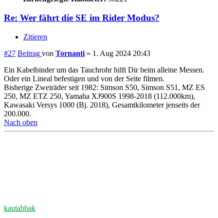
200.000.
Nach oben
kautabbak
Beiträge:
4709
Registriert:
12. Jun 2019 17:47
Geschlecht:
männlich
Land:
Deutschland
Motorrad:
KV 1000 (LZT00B)
Baujahr:
2015
Farbe des Motorrads:
schwarz
zurückgelegte Kilometer:
169000
Wohnort:
59581
Re: Wer fährt die SE im Rider Modus?
Zitieren
#28
Beitrag
von
kautabbak
»
1. Aug 2024 20:57
CarloBln
hat geschrieben:
↑
1. Aug 2024 20:20
Genau
das habe ich vor. Brauche dazu aber ne zwei Hand zum
Ausmessen.