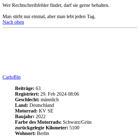
Re: Wer fährt die SE im Rider Modus?
Zitieren
#29
Beitrag
von
CarloBln
»
1. Aug 2024 21:36
Das Leben ist manchmal ein Scheißspiel - aber die Grafik ist geil.
Bisher gefahren: Suzuki 600er Bandit, Kawasaki Er6F, Triumph
Street-Triple, KTM 1190 Adventure, Kawasaki Versys 1000SE
Nach oben
TvH
Beiträge:
427
Registriert:
6. Nov 2019 18:28
Geschlecht:
männlich
Land:
Deutschland
Motorrad:
Versys 1000
zurückgelegte Kilometer:
0
Re: Wer fährt die SE im Rider Modus?