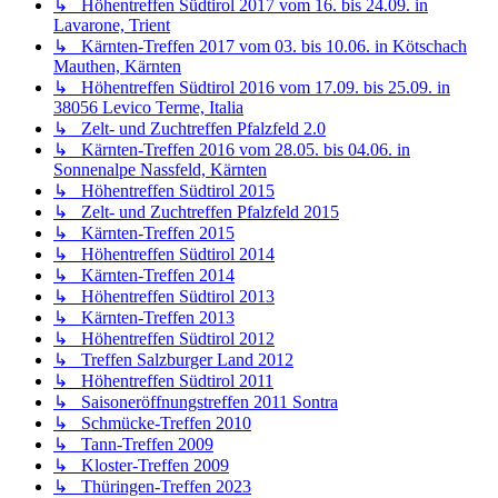
Kawasaki Versys 650
↳ Reifen für die Kawasaki Versys 650
↳ Motor, Elektrik und Leistungssteigerung der Kawasaki
Versys 650
↳ Lack, Polster, Verkleidung, Pflege der Kawasaki Versys
650
↳ Inspektionskosten der Kawasaki Versys 650
↳ Probleme mit der Kawasaki Versys 650
↳ Zubehörverzeichnis Kawasaki Versys 650
↳ Auspuffanlagen 650
↳ Bremsen 650
↳ Elektronik und Licht 650
↳ Fahrwerksumbauten 650
↳ Gepäcksysteme 650
↳ Kennzeichenhalter 650
↳ Kettensätze und Kettenschutz 650
↳ Kühlerschutz 650
↳ Lenker und Lenkeranbauten 650
↳ Motor, Kupplung, Sturzschutz 650
↳ Sitzbänke 650
↳ Spoiler, Spritzschutz, Verkleidungszubehör 650
↳ Verkleidungsscheiben 650
↳ Weiteres Zubehör 650