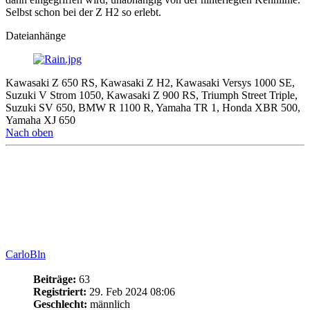
Selbst schon bei der Z H2 so erlebt.
Dateianhänge
Kawasaki Z 650 RS, Kawasaki Z H2, Kawasaki Versys 1000 SE,
Suzuki V Strom 1050, Kawasaki Z 900 RS, Triumph Street Triple,
Suzuki SV 650, BMW R 1100 R, Yamaha TR 1, Honda XBR 500,
Yamaha XJ 650
Nach oben
CarloBln
Beiträge:
63
Registriert:
29. Feb 2024 08:06
Geschlecht:
männlich
Land:
Deutschland
Motorrad:
KV SE
Baujahr:
2022
Farbe des Motorrads:
Schwarz/Grün
zurückgelegte Kilometer:
5100
Wohnort:
Berlin