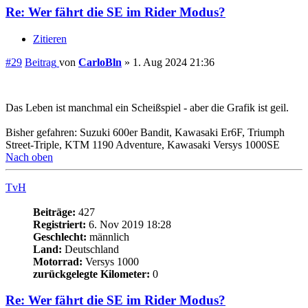
Zitieren
#30
Beitrag
von
TvH
»
2. Jul 2026 12:33
Nebenbei : Der Rain Modus ist auch TOP für richtig schlechte
Strassen, bzw Gravel.
Nach oben
Bügelfrei
Beiträge:
268
Registriert:
3. Jul 2020 19:58
Geschlecht:
männlich
Land:
Deutschland
Motorrad:
Versys 1000 SE
Baujahr:
2020
Farbe des Motorrads:
Carbon grey
Re: Wer fährt die SE im Rider Modus?
Zitieren
#31
Beitrag
von
Bügelfrei
»
3. Jul 2026 07:57