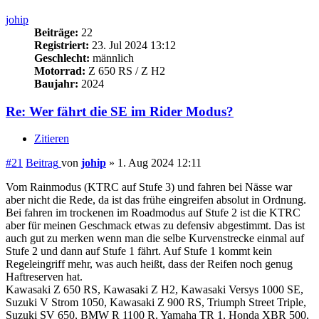
johip
Beiträge:
22
Registriert:
23. Jul 2024 13:12
Geschlecht:
männlich
Motorrad:
Z 650 RS / Z H2
Baujahr:
2024
Re: Wer fährt die SE im Rider Modus?
Zitieren
#21
Beitrag
von
johip
»
1. Aug 2024 12:11
Vom Rainmodus (KTRC auf Stufe 3) und fahren bei Nässe war
aber nicht die Rede, da ist das frühe eingreifen absolut in Ordnung.
Bei fahren im trockenen im Roadmodus auf Stufe 2 ist die KTRC
aber für meinen Geschmack etwas zu defensiv abgestimmt. Das ist
auch gut zu merken wenn man die selbe Kurvenstrecke einmal auf
Stufe 2 und dann auf Stufe 1 fährt. Auf Stufe 1 kommt kein
Regeleingriff mehr, was auch heißt, dass der Reifen noch genug
Haftreserven hat.
Kawasaki Z 650 RS, Kawasaki Z H2, Kawasaki Versys 1000 SE,
Suzuki V Strom 1050, Kawasaki Z 900 RS, Triumph Street Triple,
Suzuki SV 650, BMW R 1100 R, Yamaha TR 1, Honda XBR 500,