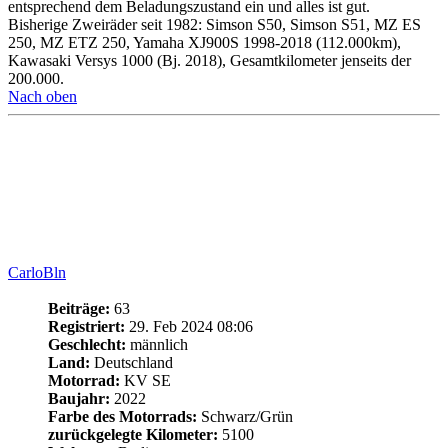
CarloBln
Beiträge:
63
Registriert:
29. Feb 2024 08:06
Geschlecht:
männlich
Land:
Deutschland
Motorrad:
KV SE
Baujahr:
2022
Farbe des Motorrads:
Schwarz/Grün
zurückgelegte Kilometer:
5100
Wohnort:
Berlin
Re: Wer fährt die SE im Rider Modus?
Zitieren
#26
Beitrag
von
CarloBln
»
1. Aug 2024 20:20
Genau das habe ich vor. Brauche dazu aber ne zwei Hand zum
Ausmessen.
Das Leben ist manchmal ein Scheißspiel - aber die Grafik ist geil.
Bisher gefahren: Suzuki 600er Bandit, Kawasaki Er6F, Triumph