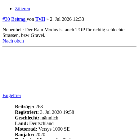
TvH
hat geschrieben:
↑
2. Jul 2026 12:33
Nebenbei :
Der Rain Modus ist auch TOP für richtig schlechte
Strassen, bzw Gravel.
Da nehme ich aber lieber den User-Modus wo alles auf weich ist,
nur halt die Motorleistung und Traktionskontrolle nicht. Mein
Schwiegermutterschaukel-Modus halt
NIE WIEDER KAWASAKI-DEUTSCHLAND
Nach oben
Antworten
Druckansicht
Anzeigen:
Sortiere nach:
Richtung:
31 Beiträge
Vorherige
1
2