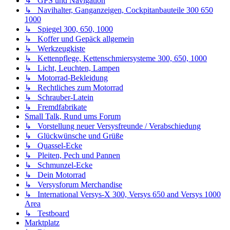
Impressum
Style developer by
support forum tricolor
,
Powered by
phpBB
®
Forum Software © phpBB Limited
Deutsche Übersetzung durch
phpBB.de