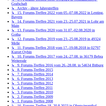
↳ Österreich 2025
↳ Thüringen-Treffen 2025
↳ Höhentreffen 2024
↳ Archiv - ältere Treffen
↳ Höhentreffen 2022
↳ Thüringen-Treffen 2022
↳ Kärnten-Treffen 2022
↳ Höhentreffen 2021 in Teglio, Sondrio
↳ Höhentreffen 2020 in Lavarone, Trentino-Südtirol
↳ Höhentreffen 2019 in Lavarone, Trentino-Südtirol
↳ Tirol-Treffen 2019 in Pfunds, Tirol
↳ Höhentreffen Trentino 2018 vom 22. bis 29.09. in
Lavarone, Trient
↳ Versyanerzeltstadt im Hunsrück (3.1) vom 3. bis 5.8.2018
↳ Kärnten-Treffen 2018 vom 26.05. bis 02.06. in Kötschach
Mauthen, Kärnten
↳ Höhentreffen Südtirol 2017 vom 16. bis 24.09. in
Lavarone, Trient
↳ Kärnten-Treffen 2017 vom 03. bis 10.06. in Kötschach
Mauthen, Kärnten
↳ Höhentreffen Südtirol 2016 vom 17.09. bis 25.09. in
38056 Levico Terme, Italia
↳ Zelt- und Zuchtreffen Pfalzfeld 2.0
↳ Kärnten-Treffen 2016 vom 28.05. bis 04.06. in