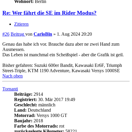
Street-Triple, KTM 1190 Adventure, Kawasaki Versys 1000SE
Nach oben
Tornanti
Beiträge:
2914
Registriert:
30. Mär 2017 19:49
Geschlecht:
männlich
Land:
Deutschland
Motorrad:
Versys 1000 GT
Baujahr:
2018
Farbe des Motorrads:
rot
zurückgelegte Kilometer:
58221
Re: Wer fährt die SE im Rider Modus?
Zitieren
#27
Beitrag
von
Tornanti
»
1. Aug 2024 20:43
Ein Kabelbinder um das Tauchrohr hilft Dir beim alleine Messen.
Oder ein Lineal befestigen und von der Seite filmen.
Bisherige Zweiräder seit 1982: Simson S50, Simson S51, MZ ES
250, MZ ETZ 250, Yamaha XJ900S 1998-2018 (112.000km),
Kawasaki Versys 1000 (Bj. 2018), Gesamtkilometer jenseits der