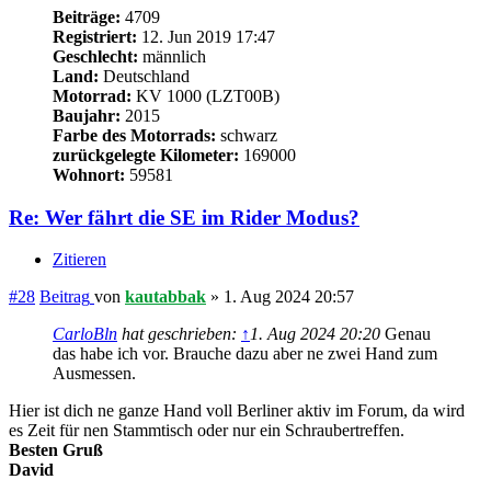
Hier ist dich ne ganze Hand voll Berliner aktiv im Forum, da wird
es Zeit für nen Stammtisch oder nur ein Schraubertreffen.
Besten Gruß
David
Wer Rechtschreibfehler findet, darf sie gerne behalten.
Man stirbt nur einmal, aber man lebt jeden Tag.
Nach oben
CarloBln
Beiträge:
63
Registriert:
29. Feb 2024 08:06
Geschlecht:
männlich
Land:
Deutschland
Motorrad:
KV SE
Baujahr:
2022
Farbe des Motorrads:
Schwarz/Grün
zurückgelegte Kilometer:
5100
Wohnort:
Berlin