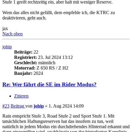
Stufe 1 greift rechtzeitig ein, aber halt mit weniger Reserve.
Wem das alles nicht gefällt, dem empfehle ich, die KTRC zu
deaktivieren, geht auch.
jax
Nach oben
johip
Beiträge:
22
Registriert:
23. Jul 2024 13:12
Geschlecht:
männlich
Motorrad:
Z 650 RS / Z H2
Baujahr:
2024
Re: Wer fährt die SE im Rider Modus?
Zitieren
#23
Beitrag
von
johip
»
1. Aug 2024 14:09
Rain entspricht Stufe 3, Road Stufe 2 und Sport Stufe 1. Mit
tatsächlichen Haftungsreserven hat das insofern zu tun, weil
natürlich in jedem Modus ein durchdrehendes HInterrad erkannt und
dann eingegriffen wird, unabhängig von der hinterlegten Kennlinie.