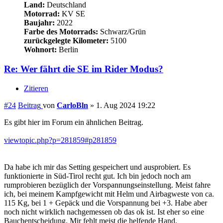
Re: Wer fährt die SE im Rider Modus?
Zitieren
#24
Beitrag
von
CarloBln
»
1. Aug 2024 19:22
Es gibt hier im Forum ein ähnlichen Beitrag.
viewtopic.php?p=281859#p281859
Da habe ich mir das Setting gespeichert und ausprobiert. Es
funktionierte in Süd-Tirol recht gut. Ich bin jedoch noch am
rumprobieren bezüglich der Vorspannungseinstellung. Meist fahre
ich, bei meinem Kampfgewicht mit Helm und Airbagweste von ca.
115 Kg, bei 1 + Gepäck und die Vorspannung bei +3. Habe aber
noch nicht wirklich nachgemessen ob das ok ist. Ist eher so eine
Bauchentscheidung. Mir fehlt meist die helfende Hand.
Das Leben ist manchmal ein Scheißspiel - aber die Grafik ist geil.
Bisher gefahren: Suzuki 600er Bandit, Kawasaki Er6F, Triumph
Street-Triple, KTM 1190 Adventure, Kawasaki Versys 1000SE
Nach oben