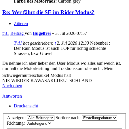
Zurück zu „Original-Fahrwerk, Bremsen, Gabel, Schwinge der
Kawasaki Versys 1000/1100“
Gehe zu
Info-Seiten für Forumsneulinge
Reisen und Touren mit der Kawasaki Versys
↳ Reisetipps und Reiseerlebnisse
↳ Ausgearbeitete Motorradtouren
↳ Gemeinsame Touren und Treffpunkte
↳ Fahrtechnik und Sicherheit
Versysforum-Mitgliedertreffen
↳ Jahrestreffen
↳ 19. Forums-Treffen 07.-09.08.26 in 85110 Kipfenberg
↳ 18. Forums-Treffen 29.-31.08.25 in 03222 Lübbenau
Spreewald
↳ 17. Forums-Treffen 30.8.-1.9.2024 in Schmallenberg-
Grafschaft
↳ Archiv - ältere Jahrestreffen
↳ 15. Forums-Treffen 2022 vom 05.-07.08.2022 in Lenting,
Bayern
↳ 14. Forums-Treffen 2021 vom 23.-25.07.2021 in Lohr am
Main
↳ 13. Forums-Treffen 2020 vom 31.07.-02.08.2020 in