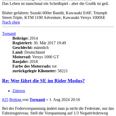
Tornanti
Beiträge:
2914
Registriert:
30. Mär 2017 19:49
Geschlecht:
männlich
Land:
Deutschland
Motorrad:
Versys 1000 GT
Baujahr:
2018
Farbe des Motorrads:
rot
zurückgelegte Kilometer:
58221
Re: Wer fährt die SE im Rider Modus?
Zitieren
#25
Beitrag
von
Tornanti
»
1. Aug 2024 20:16
Bei der Federvorspannung ändert man ja nicht die Federrate, nur das
Fahrzeugniveau. Stell die Vorspannung auf 1/3 Negativfederweg
entsprechend dem Beladungszustand ein und alles ist gut.
Bisherige Zweiräder seit 1982: Simson S50, Simson S51, MZ ES
250, MZ ETZ 250, Yamaha XJ900S 1998-2018 (112.000km),
Kawasaki Versys 1000 (Bj. 2018), Gesamtkilometer jenseits der
200.000.
Nach oben