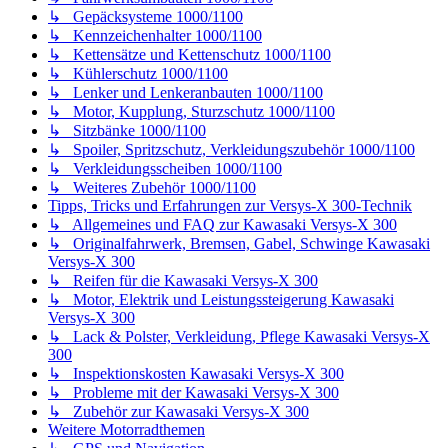
↳ Motorrad-Bekleidung
↳ Rechtliches zum Motorrad
↳ Schrauber-Latein
↳ Fremdfabrikate
Small Talk, Rund ums Forum
↳ Vorstellung neuer Versysfreunde / Verabschiedung
↳ Glückwünsche und Grüße
↳ Quassel-Ecke
↳ Pleiten, Pech und Pannen
↳ Schmunzel-Ecke
↳ Dein Motorrad
↳ Versysforum Merchandise
↳ International Versys-X 300, Versys 650 and Versys 1000
Area
↳ Testboard
Marktplatz
↳ Biete
↳ Suche
↳ Infos von gewerbetreibenden Mitgliedern
Startseite
Foren-Übersicht
Alle Zeiten sind
UTC+02:00
Alle Cookies löschen
Datenschutzrichtlinie