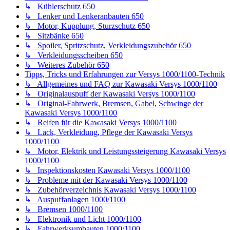
↳ Spoiler, Spritzschutz, Verkleidungszubehör 1000/1100
↳ Verkleidungsscheiben 1000/1100
↳ Weiteres Zubehör 1000/1100
Tipps, Tricks und Erfahrungen zur Versys-X 300-Technik
↳ Allgemeines und FAQ zur Kawasaki Versys-X 300
↳ Originalfahrwerk, Bremsen, Gabel, Schwinge Kawasaki
Versys-X 300
↳ Reifen für die Kawasaki Versys-X 300
↳ Motor, Elektrik und Leistungssteigerung Kawasaki
Versys-X 300
↳ Lack & Polster, Verkleidung, Pflege Kawasaki Versys-X
300
↳ Inspektionskosten Kawasaki Versys-X 300
↳ Probleme mit der Kawasaki Versys-X 300
↳ Zubehör zur Kawasaki Versys-X 300
Weitere Motorradthemen
↳ GPS und Navigation
↳ Navihalter, Ganganzeigen, Cockpitanbauteile 300 650
1000
↳ Spiegel 300, 650, 1000
↳ Koffer und Gepäck allgemein
↳ Werkzeugkiste
↳ Kettenpflege, Kettenschmiersysteme 300, 650, 1000
↳ Licht, Leuchten, Lampen